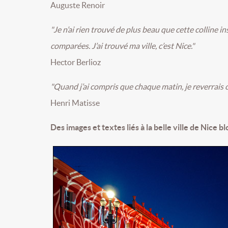
Auguste Renoir
"Je n’ai rien trouvé de plus beau que cette colline in
comparées. J’ai trouvé ma ville, c’est Nice."
Hector Berlioz
"Quand j’ai compris que chaque matin, je reverrais 
Henri Matisse
Des images et textes liés à la belle ville de Nice bl