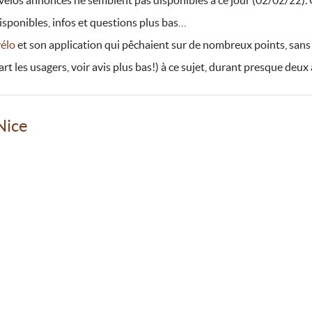
élos annoncés ne semblent pas disponibles à ce jour (02/02/22).
isponibles, infos et questions plus bas…
vélo
et son application qui pêchaient sur de nombreux points, sans
 les usagers, voir avis plus bas!) à ce sujet, durant presque deux 
Nice