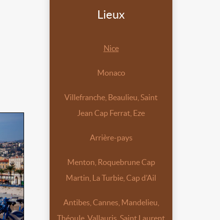
Lieux
Nice
Monaco
Villefranche, Beaulieu, Saint
Jean Cap Ferrat, Eze
Arrière-pays
Menton, Roquebrune Cap
Martin, La Turbie, Cap d’Ail
Antibes, Cannes, Mandelieu,
Théoule, Vallauris, Saint Laurent