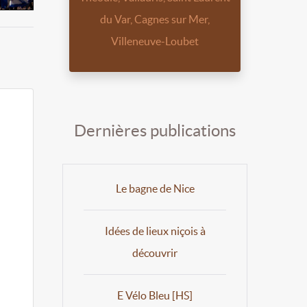
du Var, Cagnes sur Mer,
Villeneuve-Loubet
Dernières publications
Le bagne de Nice
Idées de lieux niçois à
découvrir
E Vélo Bleu [HS]