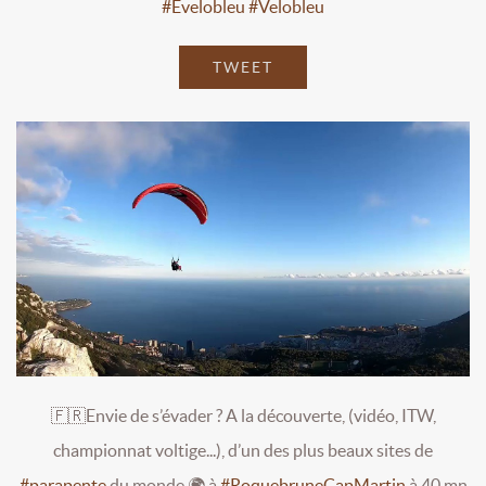
#Evelobleu
#Velobleu
TWEET
🇫🇷Envie de s’évader ? A la découverte, (vidéo, ITW,
championnat voltige...), d’un des plus beaux sites de
#parapente
du monde 🌍 à
#RoquebruneCapMartin
à 40 mn