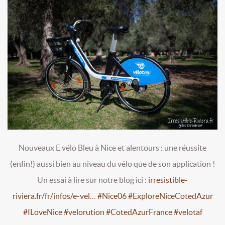
Nouveaux E vélo Bleu à Nice et alentours : une réussite
(enfin!) aussi bien au niveau du vélo que de son application !
Un essai à lire sur notre blog ici :
irresistible-
riviera.fr/fr/infos/e-vel…
#Nice06
#ExploreNiceCotedAzur
#ILoveNice
#velorution
#CotedAzurFrance
#velotaf