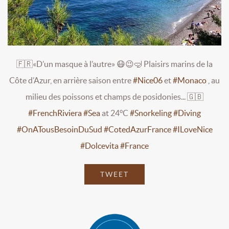
🇫🇷«D’un masque à l’autre» 😷😉🤿 Plaisirs marins de la
Côte d’Azur, en arrière saison entre
#Nice06
et
#Monaco
, au
milieu des poissons et champs de posidonies... 🇬🇧
#FrenchRiviera
#Sea
at 24°C
#Snorkeling
#Diving
#OnATousBesoinDuSud
#CotedAzurFrance
#ILoveNice
#Dolcevita
#France
TWEET