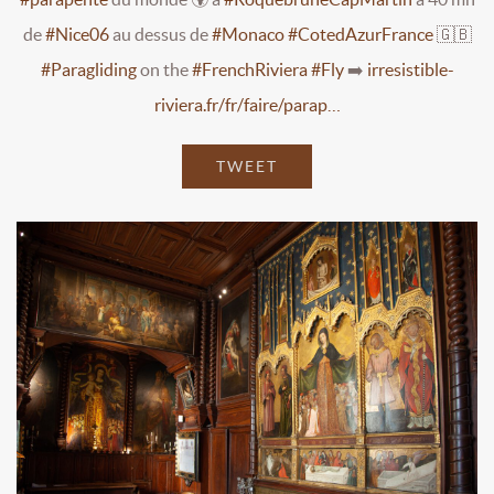
de
#Nice06
au dessus de
#Monaco
#CotedAzurFrance
🇬🇧
#Paragliding
on the
#FrenchRiviera
#Fly
➡️
irresistible-
riviera.fr/fr/faire/parap…
TWEET