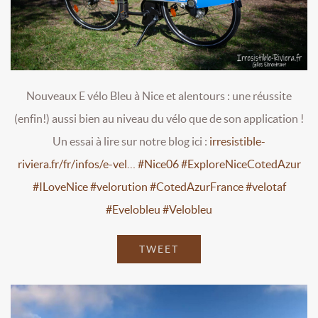
Nouveaux E vélo Bleu à Nice et alentours : une réussite
(enfin!) aussi bien au niveau du vélo que de son application !
Un essai à lire sur notre blog ici :
irresistible-
riviera.fr/fr/infos/e-vel…
#Nice06
#ExploreNiceCotedAzur
#ILoveNice
#velorution
#CotedAzurFrance
#velotaf
#Evelobleu
#Velobleu
TWEET