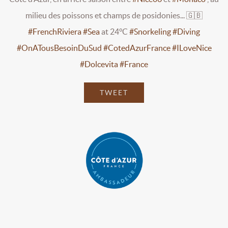
milieu des poissons et champs de posidonies... 🇬🇧
#FrenchRiviera
#Sea
at 24°C
#Snorkeling
#Diving
#OnATousBesoinDuSud
#CotedAzurFrance
#ILoveNice
#Dolcevita
#France
TWEET