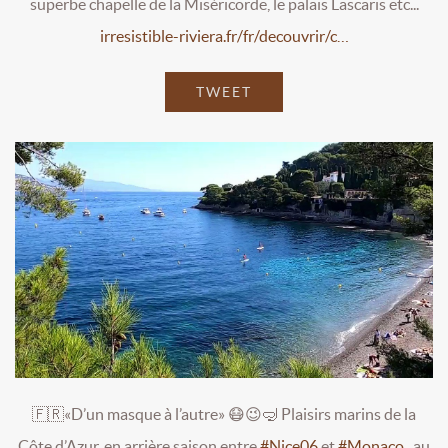
superbe chapelle de la Miséricorde, le palais Lascaris etc...
irresistible-riviera.fr/fr/decouvrir/c…
TWEET
🇫🇷«D’un masque à l’autre» 😷😉🤿 Plaisirs marins de la
Côte d’Azur, en arrière saison entre
#Nice06
et
#Monaco
, au