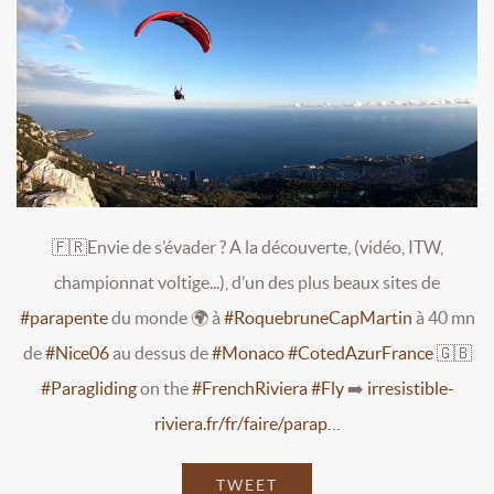
🇫🇷Envie de s’évader ? A la découverte, (vidéo, ITW,
championnat voltige...), d’un des plus beaux sites de
#parapente
du monde 🌍 à
#RoquebruneCapMartin
à 40 mn
de
#Nice06
au dessus de
#Monaco
#CotedAzurFrance
🇬🇧
#Paragliding
on the
#FrenchRiviera
#Fly
➡️
irresistible-
riviera.fr/fr/faire/parap…
TWEET