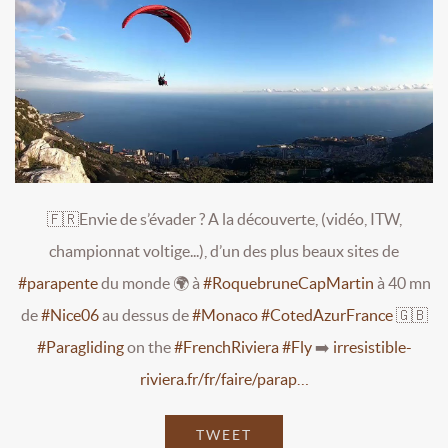
🇫🇷Envie de s’évader ? A la découverte, (vidéo, ITW,
championnat voltige...), d’un des plus beaux sites de
#parapente
du monde 🌍 à
#RoquebruneCapMartin
à 40 mn
de
#Nice06
au dessus de
#Monaco
#CotedAzurFrance
🇬🇧
#Paragliding
on the
#FrenchRiviera
#Fly
➡️
irresistible-
riviera.fr/fr/faire/parap…
TWEET