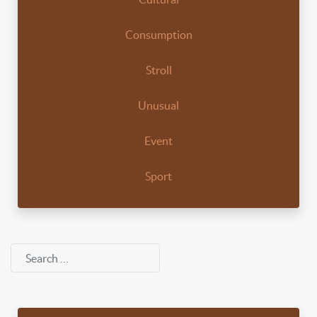
Consumption
Stroll
Unusual
Event
Sport
Search