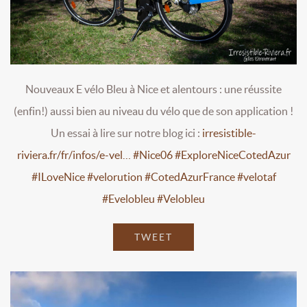
Nouveaux E vélo Bleu à Nice et alentours : une réussite
(enfin!) aussi bien au niveau du vélo que de son application !
Un essai à lire sur notre blog ici :
irresistible-
riviera.fr/fr/infos/e-vel…
#Nice06
#ExploreNiceCotedAzur
#ILoveNice
#velorution
#CotedAzurFrance
#velotaf
#Evelobleu
#Velobleu
TWEET