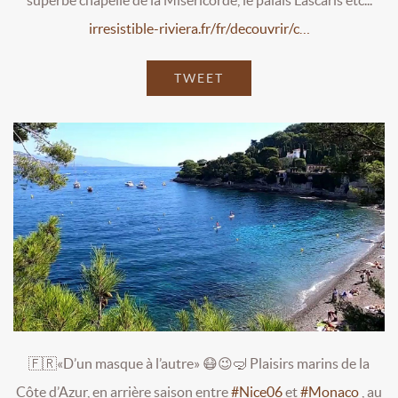
irresistible-riviera.fr/fr/decouvrir/c…
TWEET
🇫🇷«D’un masque à l’autre» 😷😉🤿 Plaisirs marins de la
Côte d’Azur, en arrière saison entre
#Nice06
et
#Monaco
, au