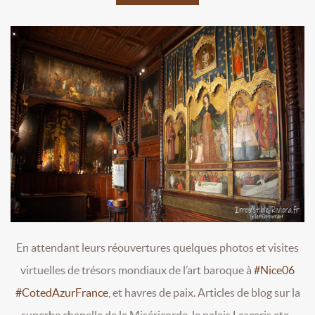
En attendant leurs réouvertures quelques photos et visites
virtuelles de trésors mondiaux de l’art baroque à
#Nice06
#CotedAzurFrance
, et havres de paix. Articles de blog sur la
superbe chapelle de la Miséricorde, le palais Lascaris etc...