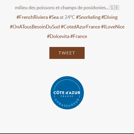
milieu des poissons et champs de posidonies... 🇬🇧
#FrenchRiviera
#Sea
at 24°C
#Snorkeling
#Diving
#OnATousBesoinDuSud
#CotedAzurFrance
#ILoveNice
#Dolcevita
#France
TWEET